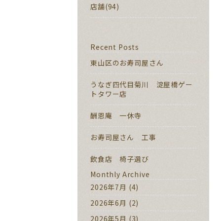
店舗(94)
Recent Posts
東山区のお寿司屋さん
うなぎ四代目菊川 淀屋橋ゲー
トタワー店
酬恩庵 一休寺
お寿司屋さん 工事
飲食店 椅子選び
Monthly Archive
2026年7月
(4)
2026年6月
(2)
2026年5月
(3)