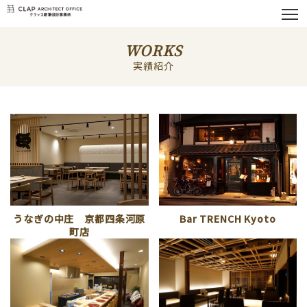
WORKS
実績紹介
うなぎの中庄 京都四条河原
Bar TRENCH Kyoto
町店