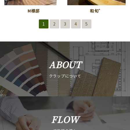
M様邸
和旬゛
1
2
3
4
5
ABOUT
クラップについて
FLOW