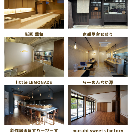
祇園 華舞
京都屋台せせり
little LEMONADE
らーめんなか澤
musubi sweets factory
創作居酒屋すりーぴーす