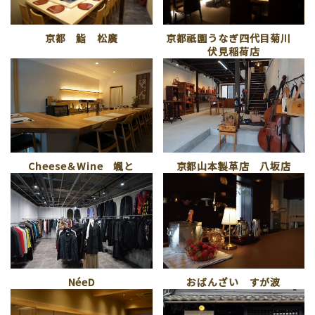
京都 鮨 松廣
京都祇園うなぎ四代目菊川
伏見稲荷店
Cheese＆Wine 颯と
京都山本製革店 八坂店
NéeD
おばんざい すが波