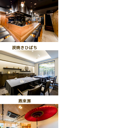
炭焼きひばち
燕来房