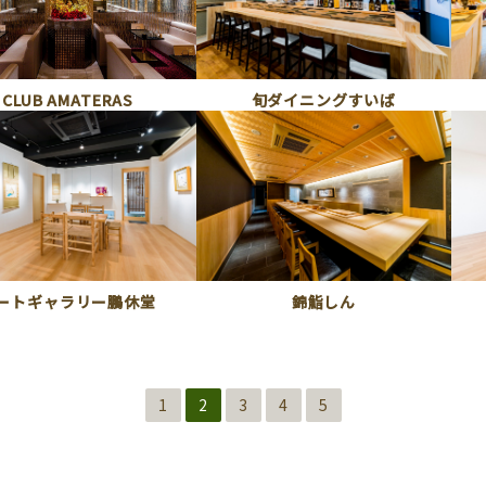
旬ダイニングすいば
CLUB AMATERAS
ートギャラリー鵬休堂
錦鮨しん
1
2
3
4
5